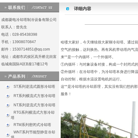
详细内容
成都菱电冷却塔制冷设备有限公司
联系人：曾先生
电话：028-85438398
手机：13908070847
哈喽大家好，今天继续很大家聊冷却塔。通过前
邮件：1530714851@qq.com
空气的接触，达到换热。再有风机带动塔内气
地址：成都市武侯区高升桥北街富
来**是一个内循环，一个外循环。
临城南国际A区B座17楼12号
①内循环：与对象设备对接，构成一个封闭式
②外循环：在冷却塔中，为冷却塔本身进行降
自动控制，根据水温设置电机的运行。
ST系列逆流式圆形冷却塔
这**是冷却塔的冷却原理，其实没有我们想的
服务！
RT系列横流式方形冷却塔
NT系列逆流式方形冷却塔
RTG系列横流式方形冷却
塔
RTM系列密闭式冷却塔
WNT系列节能型静音冷却
塔